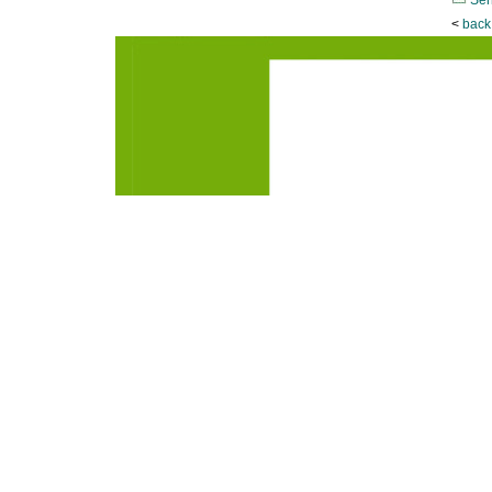
Sen
<
back