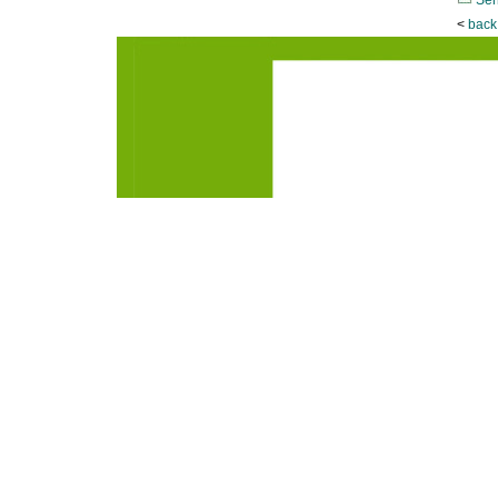
Sen
<
back