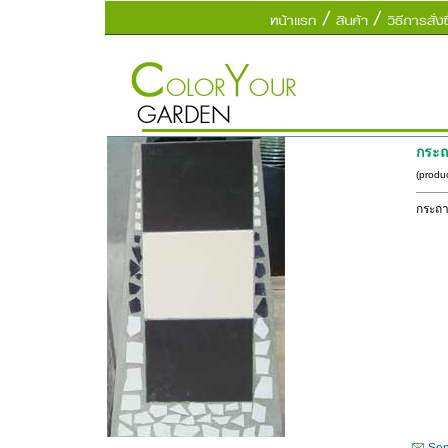
กระถ
(produ
กระถา