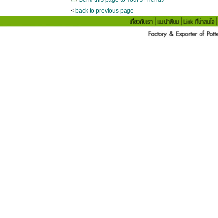
Send this page to Your's Friends
<
back to previous page