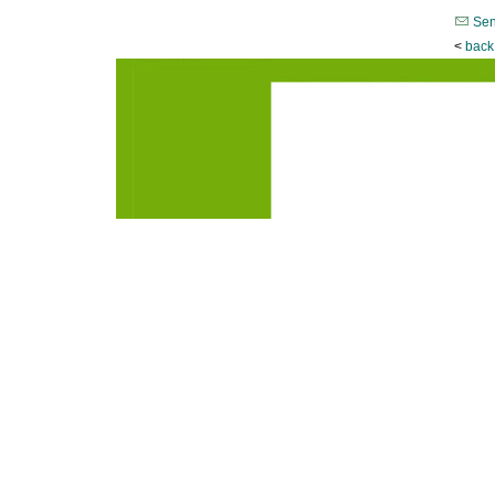
Sen
<
back